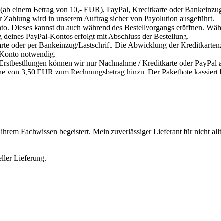
b einem Betrag von 10,- EUR), PayPal, Kreditkarte oder Bankeinzug/L
Zahlung wird in unserem Auftrag sicher von Payolution ausgeführt.
to. Dieses kannst du auch während des Bestellvorgangs eröffnen. Wählst
 deines PayPal-Kontos erfolgt mit Abschluss der Bestellung.
rte oder per Bankeinzug/Lastschrift. Die Abwicklung der Kreditkarte
l-Konto notwendig.
rstbestllungen können wir nur Nachnahme / Kreditkarte oder PayPal a
 von 3,50 EUR zum Rechnungsbetrag hinzu. Der Paketbote kassiert be
hrem Fachwissen begeistert. Mein zuverlässiger Lieferant für nicht all
ler Lieferung.