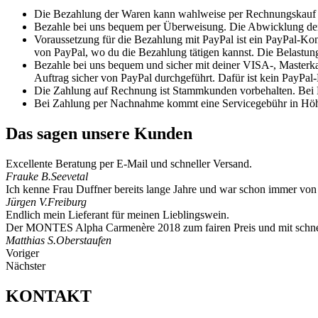
Die Bezahlung der Waren kann wahlweise per Rechnungskauf (a
Bezahle bei uns bequem per Überweisung. Die Abwicklung der 
Voraussetzung für die Bezahlung mit PayPal ist ein PayPal-Kon
von PayPal, wo du die Bezahlung tätigen kannst. Die Belastung
Bezahle bei uns bequem und sicher mit deiner VISA-, Masterka
Auftrag sicher von PayPal durchgeführt. Dafür ist kein PayPa
Die Zahlung auf Rechnung ist Stammkunden vorbehalten. Bei E
Bei Zahlung per Nachnahme kommt eine Servicegebühr in Höhe
Das sagen unsere Kunden
Excellente Beratung per E-Mail und schneller Versand.
Frauke B.
Seevetal
Ich kenne Frau Duffner bereits lange Jahre und war schon immer von i
Jürgen V.
Freiburg
Endlich mein Lieferant für meinen Lieblingswein.
Der MONTES Alpha Carmenère 2018 zum fairen Preis und mit schnel
Matthias S.
Oberstaufen
Voriger
Nächster
KONTAKT