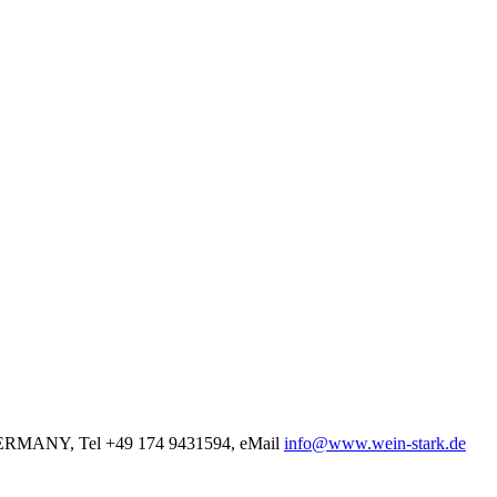
ERMANY,
Tel +49 174 9431594, eMail
info@www.wein-stark.de